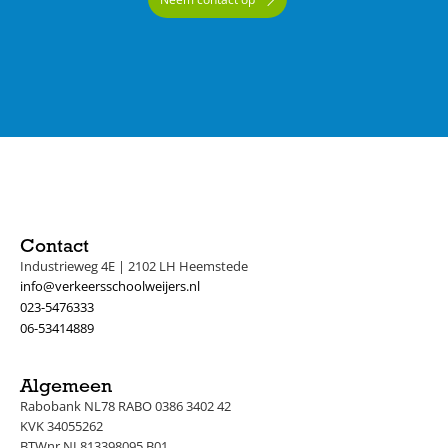
Contact
Industrieweg 4E | 2102 LH Heemstede
info@verkeersschoolweijers.nl
023-5476333
06-53414889
Algemeen
Rabobank NL78 RABO 0386 3402 42
KVK 34055262
BTWnr NL813398095.B01