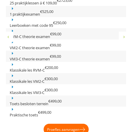
€
2725,00
25 praktijklessen á € 109,00
€
525,00
1 praktijkexamen
€
250,00
Leerboeken met code 95
€
99,00
RVM-C theorie examen
€
99,00
VM2-C theorie examen
€
99,00
VM3-C theorie examen
€
200,00
Klassikale les RVM-C
€
300,00
Klassikale les VM2-C
€
300,00
Klassikale les VM3-C
€
499,00
Toets besloten terrein
€
499,00
Praktische toets
Proefles aanvragen