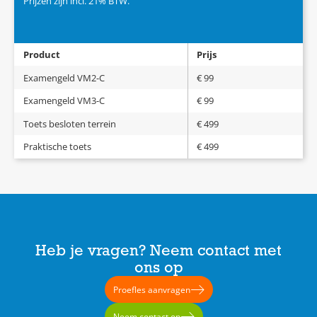
Prijzen zijn incl. 21% BTW.
Product
Prijs
Examengeld VM2-C
€ 99
Examengeld VM3-C
€ 99
Toets besloten terrein
€ 499
Praktische toets
€ 499
Heb je vragen? Neem contact met
ons op
Proefles aanvragen
Neem contact op