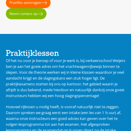
Proefles aanvragen
Neem contact op
Praktijklessen
Of het nu voor je beroep of voor je werk is, bij verkeersschool Weijers
ben je aan het goeie adres om het vrachtwagenrijbewijs binnen te
slepen. Voor de theorie werken wij in kleine klassen waardoor je veel
aandacht krijgt en de slagingskans een stuk hoger ligt. De
praktijkexamens starten bij ons op kantoor, het gebied waarin je
afrijdt is dus bekend, mede hierdoor en natuurlijk dankzij onze goeie
instructeurs hebben wij een hoog slagingspercentage!
Hoeveel rijlessen u nodig heeft, is vooraf natuurlijk niet te zeggen.
Daarom spreken we graag eerst een intake (een les van 1 ½ uur) af,
waarna onze instructeurs een goed advies kan geven over het te
volgen lesprogramma tot aan het examen. Het afgesproken
lesprogramma en de examendatum kunnen direct na de intake