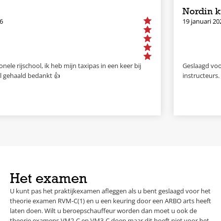
Nordin k
19 januari 2026
e rijschool, ik heb mijn taxipas in een keer bij
Geslaagd voor de 
ehaald bedankt 👍
instructeurs.
Het examen
U kunt pas het praktijkexamen afleggen als u bent geslaagd voor het
theorie examen RVM-C(1) en u een keuring door een ARBO arts heeft
laten doen. Wilt u beroepschauffeur worden dan moet u ook de
theorie examens VM2-C en VM3-C doen maar dit hoeft niet voor het