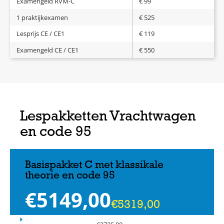
Examengeld RVM-C
€ 99
1 praktijkexamen
€ 525
Lesprijs CE / CE1
€ 119
Examengeld CE / CE1
€ 550
Lespakketten Vrachtwagen
en code 95
Basispakket C met klassikale
theorie en code 95
€
5149,00
€
5319,00